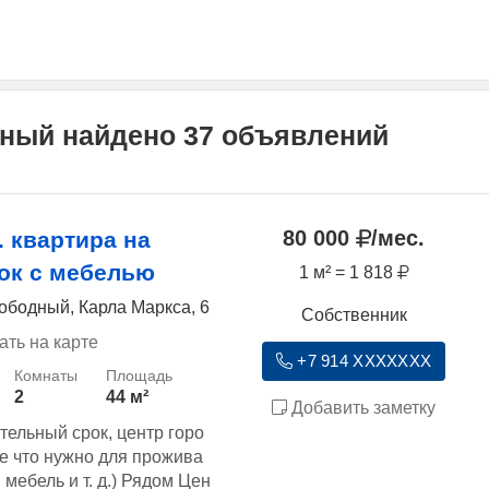
дный найдено 37 объявлений
80 000
/мес.
. квартира на
ок с мебелью
1 м² = 1 818
ободный, Карла Маркса, 6
Собственник
ать на карте
+7 914 XXXXXXX
2
44 м²
Добавить заметку
тельный срок, центр горо
се что нужно для прожива
 мебель и т. д.) Рядом Цен