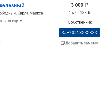
3 000
 железный
1 м² = 188
вободный, Карла Маркса
ать на карте
Собственник
+7 914 XXXXXXX
ж
Добавить заметку