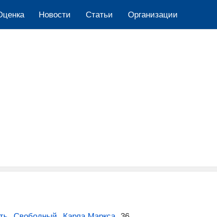
Оценка
Новости
Cтатьи
Организации
ть
,
Свободный
,
Карла Маркса
,
36