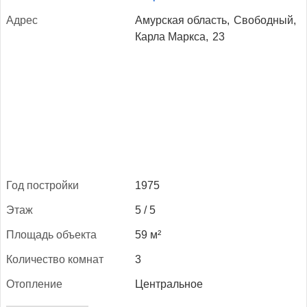
Ад­рес
Амурская область,
Свободный,
Карла Маркса,
23
Год пос­трой­ки
1975
Этаж
5 / 5
Пло­щадь объ­ек­та
59 м²
Ко­личес­тво ком­нат
3
Отоп­ле­ние
Центральное