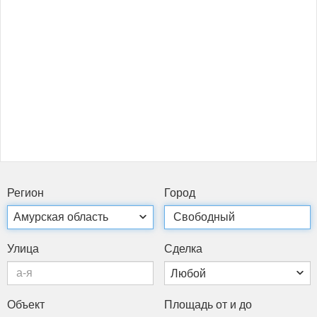
Ре­ги­он
Го­род
Ули­ца
Сдел­ка
Объ­ект
Пло­щадь от и до