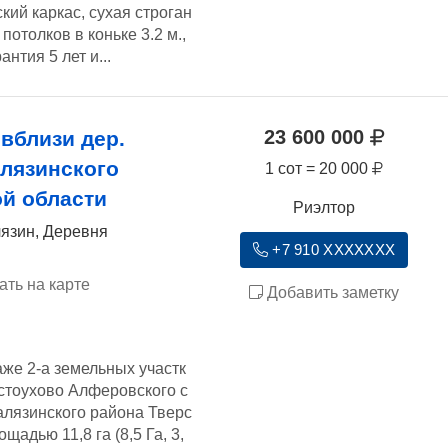
ий каркас, сухая строган
потолков в коньке 3.2 м.,
нтия 5 лет и...
23 600 000
 вблизи дер.
алязинского
1 сот = 20 000
ой области
Риэлтор
лязин, Деревня
+7 910 XXXXXXX
ать на карте
Добавить заметку
же 2-а земельных участк
стоухово Алферовского с
алязинского района Тверс
щадью 11,8 га (8,5 Га, 3,