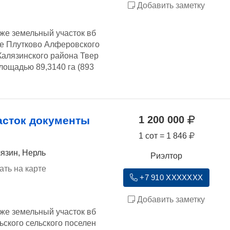
Добавить заметку
же земельный участок вб
е Плутково Алферовского
Калязинского района Твер
лощадью 89,3140 га (893
1 200 000
асток документы
1 сот = 1 846
лязин, Нерль
Риэлтор
ать на карте
+7 910 XXXXXXX
Добавить заметку
же земельный участок вб
ьского сельского поселен