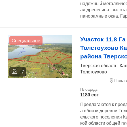
надёжный металлическ
ая древесина, высота 
панорамные окна. Гара
Участок 11,8 Га
Специальное
Толстоухово К
района Тверск
Тверская область, Ка
Толстоухово
7
Показ
1180 сот
Предлагаются к прода
а вблизи деревни Тол
ельского поселения К
кой области общей пло