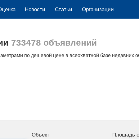
Оценка
Новости
Cтатьи
Организации
ии
733478 объявлений
раметрами по дешевой цене в всеохватной базе недавних 
Объект
Площадь о