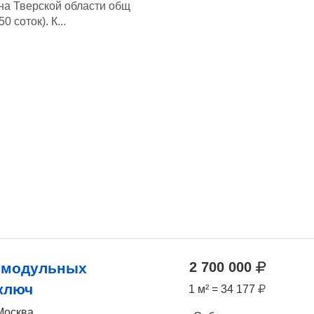
на Тверской области общ
0 соток). К...
2 700 000
 модульных
ключ
1 м² = 34 177
Москва