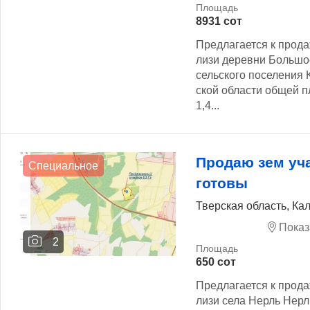
8931 сот
Предлагается к прода
лизи деревни Большо
сельского поселения 
ской области общей п
1,4...
Продаю зем уч
Специальное
готовы
Тверская область, Ка
Показ
2
650 сот
Предлагается к прода
лизи села Нерль Нерл