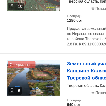
Тверская область, Ка
10
Показ
1280 сот
Продается земельный
но Нерльского сельск
го района Тверской 
2,8 Га. К 69:11:0000020
Земельный учас
Специальное
Капшино Каляз
Тверской обла
Тверская область, Ка
6
Показ
640 сот