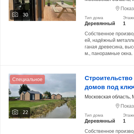
Показ
30
Деревянный
1
Собственное произво
ей, надёжный металли
ганая древесина, высо
м., панорамные окна. Г
Строительство
Специальное
домов под клю
Московская область, 
Показ
22
Деревянный
1
Собственное произво