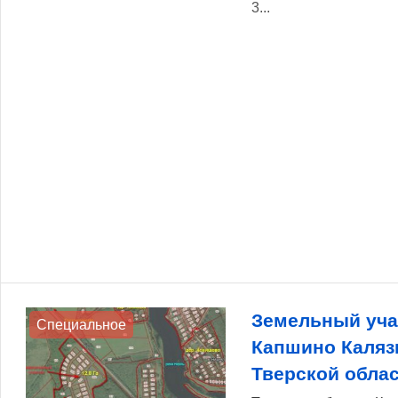
3...
Земельный учас
Специальное
Капшино Каляз
Тверской обла