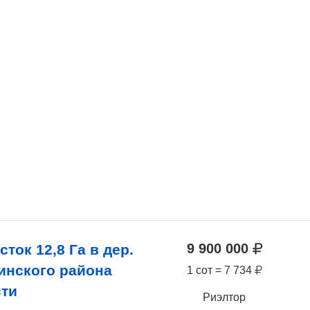
9 900 000
ток 12,8 Га в дер.
инского района
1 сот = 7 734
сти
Риэлтор