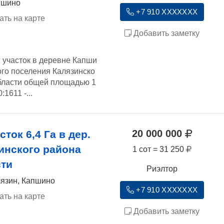
пшино
+7 910 XXXXXXX
ать на карте
Добавить заметку
 участок в деревне Капши
ого поселения Калязинско
области общей площадью 1
:1611 -...
20 000 000
ток 6,4 Га в дер.
инского района
1 сот = 31 250
сти
Риэлтор
лязин, Капшино
+7 910 XXXXXXX
ать на карте
Добавить заметку