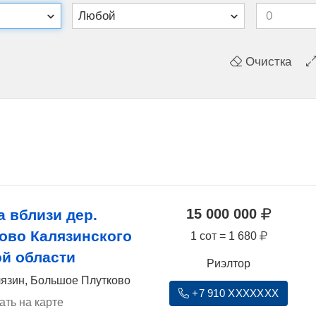
Очистка
15 000 000
а вблизи дер.
ово Калязинского
1 сот = 1 680
ой области
Риэлтор
лязин, Большое Плутково
+7 910 XXXXXXX
ать на карте