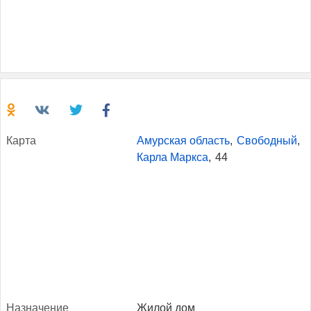
Кар­та
Амурская область
,
Свободный
,
Карла Маркса
,
44
Наз­на­чение
Жилой дом