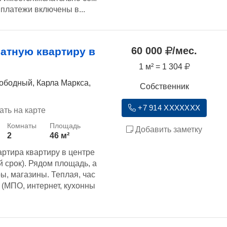
платежи включены в...
60 000
/мес.
атную квартиру в
1 м² = 1 304
ободный, Карла Маркса,
Собственник
+7 914 XXXXXXX
ать на карте
Добавить заметку
2
46 м²
ртира квартиру в центре
й срок). Рядом площадь, а
ы, магазины. Теплая, час
(МПО, интернет, кухонны