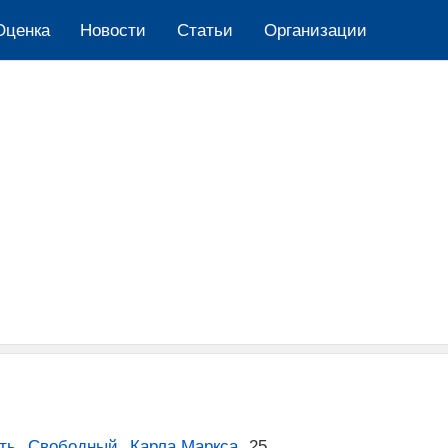
Оценка
Новости
Cтатьи
Организации
ть
,
Свободный
,
Карла Маркса
,
25