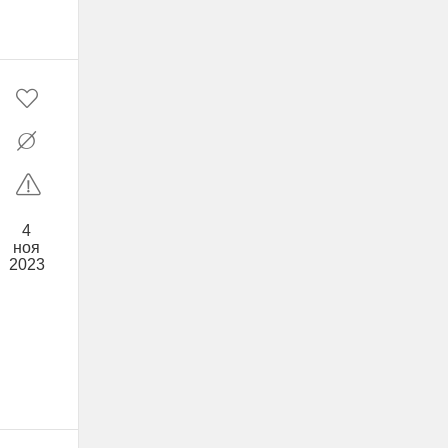
4
ноя
2023