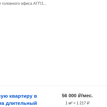
т головного офиса АГПЗ...
56 000
/мес.
ную квартиру в
 на длительный
1 м² = 1 217