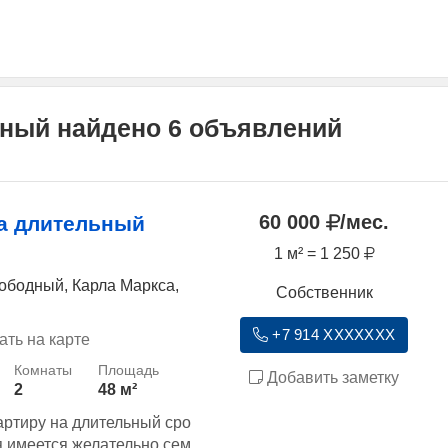
дный найдено 6 объявлений
60 000
/мес.
а длительный
1 м² = 1 250
ободный, Карла Маркса,
Собственник
+7 914 XXXXXXX
ать на карте
Добавить заметку
2
48 м²
артиру на длительный сро
я имеется.желательно сем