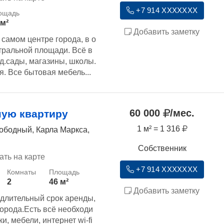
+7 914 XXXXXXX
 м²
Добавить заметку
 самом центре города, в о
тральной площади. Всё в
д.сады, магазины, школы.
я. Все бытовая мебель...
60 000
/мес.
ную квартиру
1 м² = 1 316
ободный, Карла Маркса,
Собственник
ать на карте
+7 914 XXXXXXX
2
46 м²
Добавить заметку
 длительный срок аренды,
города.Есть всё необходи
и, мебели, интернет wi-fi