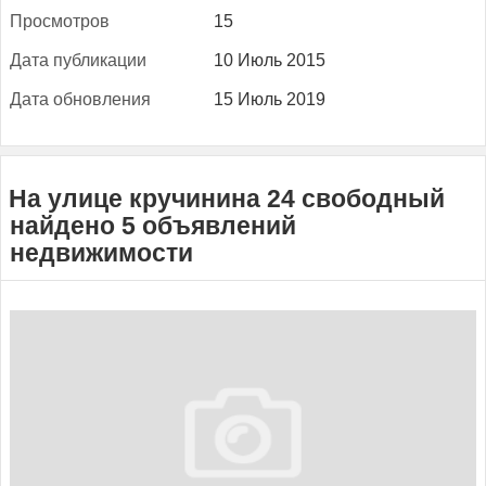
Прос­мотров
15
Да­та пуб­ли­кации
10 Июль 2015
Да­та об­новле­ния
15 Июль 2019
На улице кручинина 24 свободный
найдено 5 объявлений
недвижимости