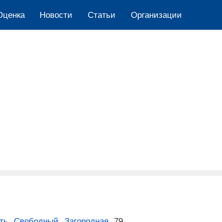
Оценка
Новости
Cтатьи
Организации
ть
,
Свободный
,
Загородная
,
79