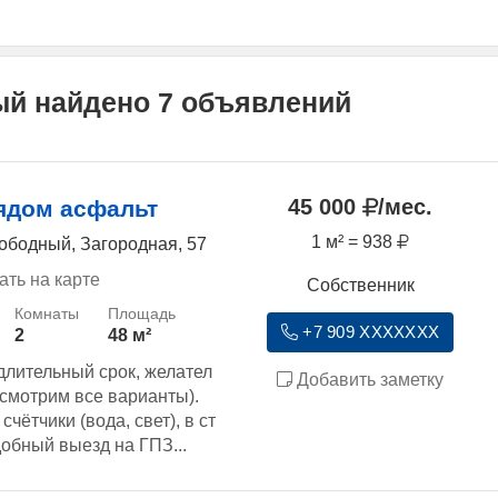
ый найдено 7 объявлений
45 000
/мес.
ядом асфальт
1 м² = 938
ободный, Загородная, 57
ать на карте
Собственник
+7 909 XXXXXXX
2
48 м²
длительный срок, желател
Добавить заметку
ссмотрим все варианты).
счётчики (вода, свет), в ст
обный выезд на ГПЗ...