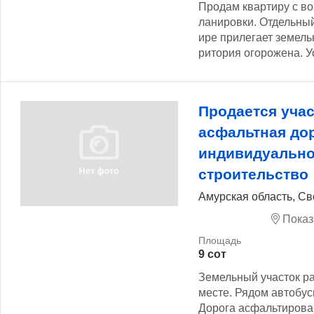
Продам квартиру с в
ланировки. Отдельный 
ире прилегает земельн
ритория огорожена. Ус
Продается учас
асфальтная до
индивидуальн
строительство
Амурская область, С
Показ
9 сот
Земельный участок р
месте. Рядом автобус
Дорога асфальтирова