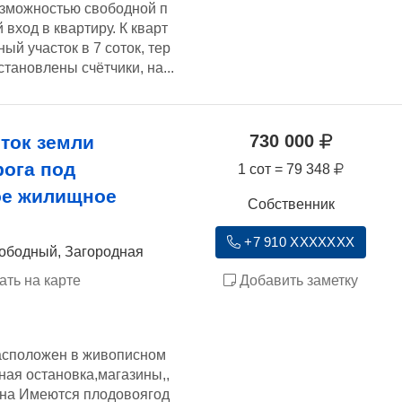
озможностью свободной п
вход в квартиру. К кварт
ый участок в 7 соток, тер
тановлены счётчики, на...
730 000
ток земли
рога под
1 сот = 79 348
ое жилищное
Собственник
+7 910 XXXXXXX
вободный, Загородная
ать на карте
Добавить заметку
асположен в живописном
ная остановка,магазины,,
на Имеются плодовоягод