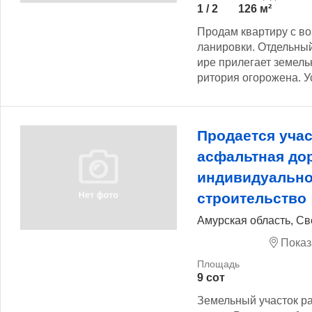
1 / 2
126 м²
Продам квартиру с в
ланировки. Отдельный 
ире прилегает земельн
ритория огорожена. Ус
Продается учас
асфальтная до
индивидуальн
строительство
Амурская область, С
Показ
9 сот
Земельный участок р