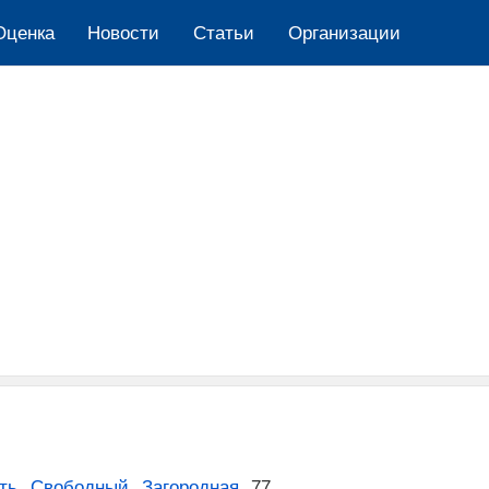
Оценка
Новости
Cтатьи
Организации
ть
,
Свободный
,
Загородная
,
77