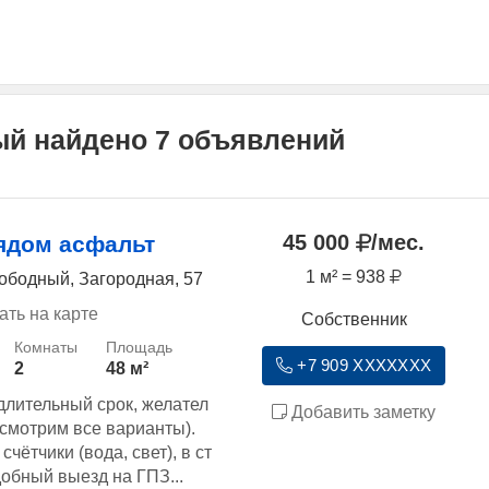
ый найдено 7 объявлений
45 000
/мес.
ядом асфальт
1 м² = 938
ободный, Загородная, 57
ать на карте
Собственник
+7 909 XXXXXXX
2
48 м²
длительный срок, желател
Добавить заметку
ссмотрим все варианты).
счётчики (вода, свет), в ст
обный выезд на ГПЗ...