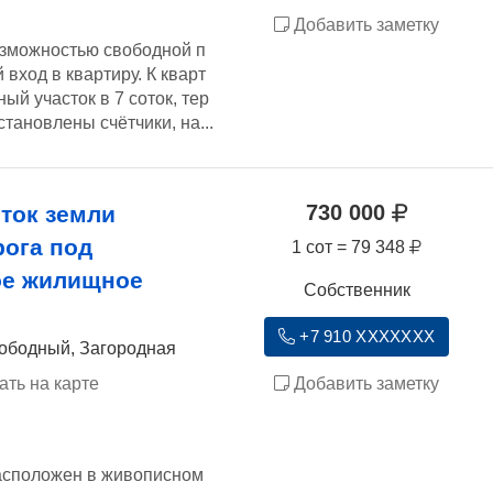
Добавить заметку
озможностью свободной п
вход в квартиру. К кварт
ый участок в 7 соток, тер
тановлены счётчики, на...
730 000
ток земли
рога под
1 сот = 79 348
ое жилищное
Собственник
+7 910 XXXXXXX
вободный, Загородная
ать на карте
Добавить заметку
асположен в живописном