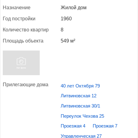
Наз­на­чение
Жилой дом
Год пос­трой­ки
1960
Ко­личес­тво квар­тир
8
Пло­щадь объ­ек­та
549 м²
При­лега­ющие до­ма
40 лет Октября 79
Литвиновская 12
Литвиновская 30/1
Переулок Чехова 25
Проезжая 4
Проезжая 7
Управленческая 27