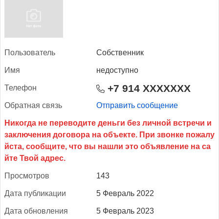
Поль­зо­ватель
Собственник
Имя
недоступно
+7 914 XXXXXXX
Те­лефон
Об­ратная связь
Отправить сообщение
Прос­мотров
143
Да­та пуб­ли­кации
5 Февраль 2022
Да­та об­новле­ния
5 Февраль 2023