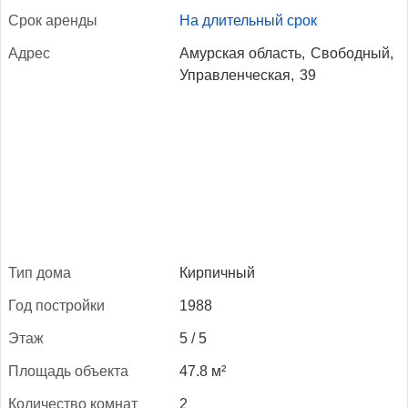
Срок арен­ды
На длительный срок
Ад­рес
Амурская область,
Свободный,
Управленческая,
39
Тип до­ма
Кирпичный
Год пос­трой­ки
1988
Этаж
5 / 5
Пло­щадь объ­ек­та
47.8 м²
Ко­личес­тво ком­нат
2