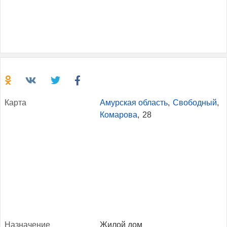
Кар­та
Амурская область
,
Свободный
,
Комарова
,
28
Наз­на­чение
Жилой дом