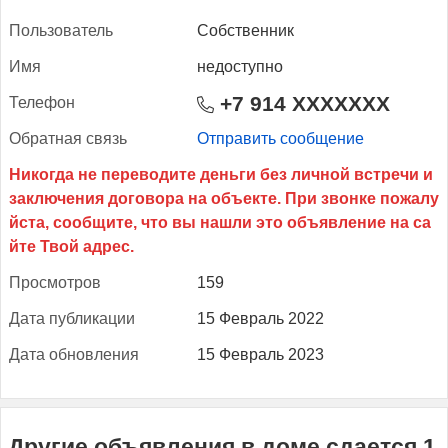
Поль­зо­ватель
Собственник
Имя
недоступно
+7 914 XXXXXXX
Те­лефон
Об­ратная связь
Отправить сообщение
Прос­мотров
159
Да­та пуб­ли­кации
15 Февраль 2022
Да­та об­новле­ния
15 Февраль 2023
Другие объявления в доме сдается 1