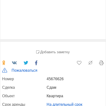
Добавить заметку
Пожаловаться
Но­мер
45676626
Сдел­ка
Сдам
Объ­ект
Квартира
Срок арен­ды
На длительный срок