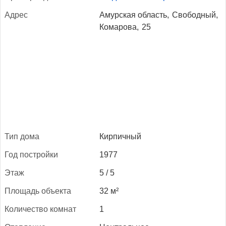
Ад­рес
Амурская область,
Свободный,
Комарова,
25
Тип до­ма
Кирпичный
Год пос­трой­ки
1977
Этаж
5 / 5
Пло­щадь объ­ек­та
32 м²
Ко­личес­тво ком­нат
1