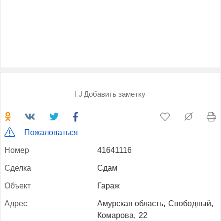
Добавить заметку
Пожаловаться
Но­мер
41641116
Сдел­ка
Сдам
Объ­ект
Гараж
Ад­рес
Амурская область,
Свободный,
Комарова,
22