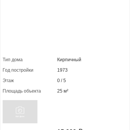
Тип до­ма
Кирпичный
Год пос­трой­ки
1973
Этаж
0 / 5
Пло­щадь объ­ек­та
25 м²