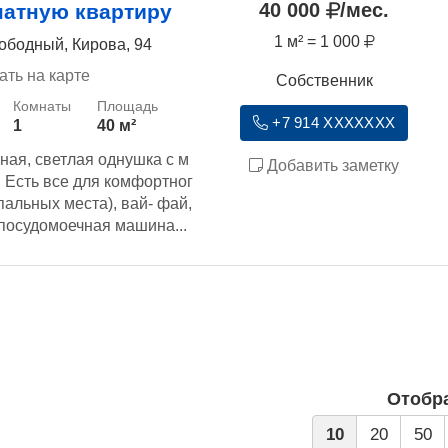
40 000
/мес.
атную квартиру
1 м² = 1 000
ободный, Кирова, 94
ать на карте
Собственник
+7 914 XXXXXXX
1
40 м²
ная, светлая однушка с м
Добавить заметку
. Есть все для комфортног
пальных места), вай- фай,
посудомоечная машина...
Отобр
10
20
50