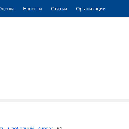
Оценка
Новости
Cтатьи
Организации
ть
,
Свободный
,
Кирова
,
94