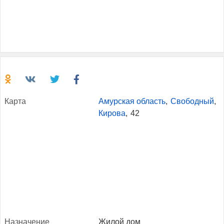
Кар­та
Амурская область
,
Свободный
,
Кирова
,
42
Наз­на­чение
Жилой дом