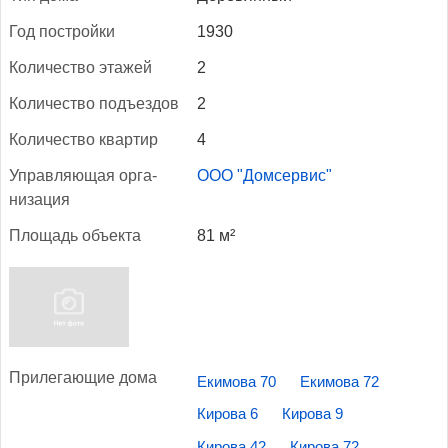
Год пос­трой­ки
1930
Ко­личес­тво эта­жей
2
Ко­личес­тво подъ­ез­дов
2
Ко­личес­тво квар­тир
4
Уп­равля­ющая ор­га­
ООО "Домсервис"
низа­ция
Пло­щадь объ­ек­та
81 м²
При­лега­ющие до­ма
Екимова 70
Екимова 72
Кирова 6
Кирова 9
Кирова 42
Кирова 72