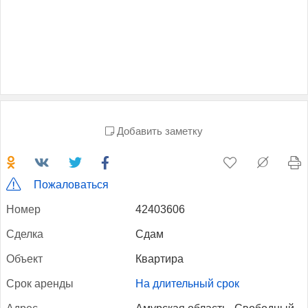
Добавить заметку
Пожаловаться
Но­мер
42403606
Сдел­ка
Сдам
Объ­ект
Квартира
Срок арен­ды
На длительный срок