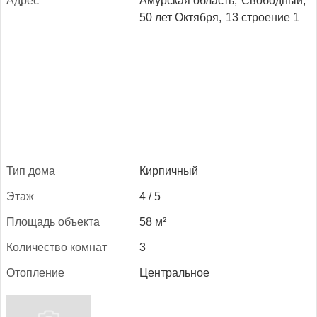
Ад­рес
Амурская область,
Свободный,
50 лет Октября,
13 строение 1
Тип до­ма
Кирпичный
Этаж
4 / 5
Пло­щадь объ­ек­та
58 м²
Ко­личес­тво ком­нат
3
Отоп­ле­ние
Центральное