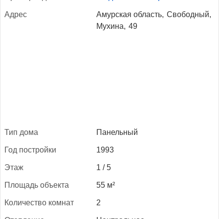
Ад­рес
Амурская область,
Свободный,
Мухина,
49
Тип до­ма
Панельный
Год пос­трой­ки
1993
Этаж
1 / 5
Пло­щадь объ­ек­та
55 м²
Ко­личес­тво ком­нат
2