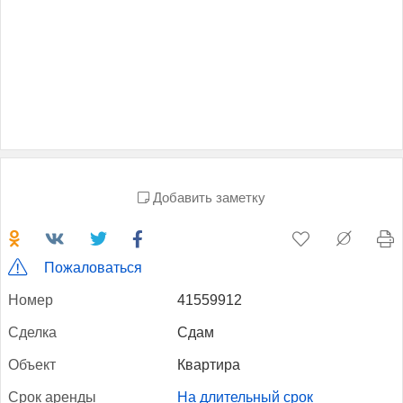
Добавить заметку
Пожаловаться
Но­мер
41559912
Сдел­ка
Сдам
Объ­ект
Квартира
Срок арен­ды
На длительный срок