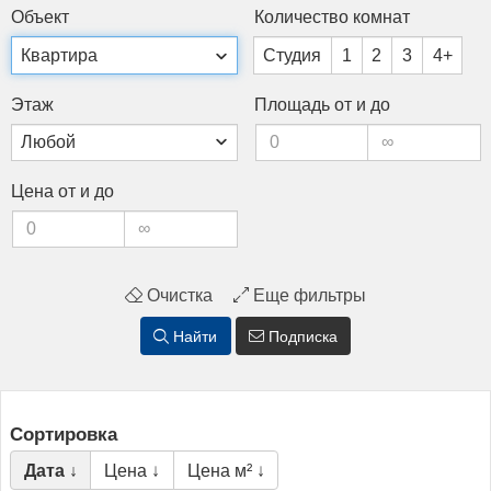
Объ­ект
Ко­личес­тво ком­нат
Студия
1
2
3
4+
Этаж
Пло­щадь от и до
Це­на от и до
Очистка
Еще фильтры
Найти
Подписка
Сортировка
Дата ↓
Цена ↓
Цена м² ↓