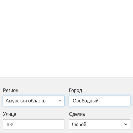
Ре­ги­он
Го­род
Ули­ца
Сдел­ка