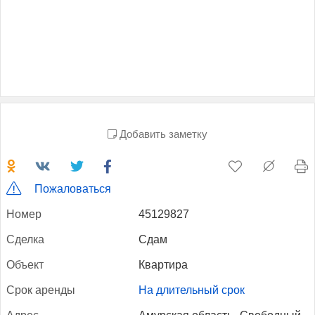
Добавить заметку
Пожаловаться
Но­мер
45129827
Сдел­ка
Сдам
Объ­ект
Квартира
Срок арен­ды
На длительный срок