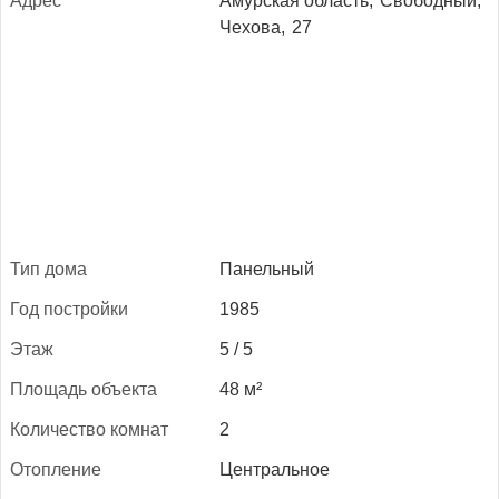
Ад­рес
Амурская область,
Свободный,
Чехова,
27
Тип до­ма
Панельный
Год пос­трой­ки
1985
Этаж
5 / 5
Пло­щадь объ­ек­та
48 м²
Ко­личес­тво ком­нат
2
Отоп­ле­ние
Центральное