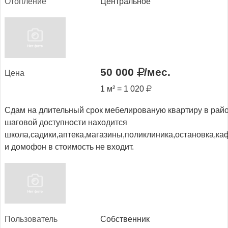
Отоп­ле­ние
Центральное
50 000
/мес.
Це­на
1 м² = 1 020
Сдам на длительный срок мебелированую квартиру в рай
шаговой доступности находится
школа,садики,аптека,магазины,поликлиника,остановка,ка
и домофон в стоимость не входит.
Поль­зо­ватель
Собственник