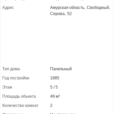
Ад­рес
Амурская область,
Свободный,
Серова,
52
Тип до­ма
Панельный
Год пос­трой­ки
1985
Этаж
5 / 5
Пло­щадь объ­ек­та
49 м²
Ко­личес­тво ком­нат
2