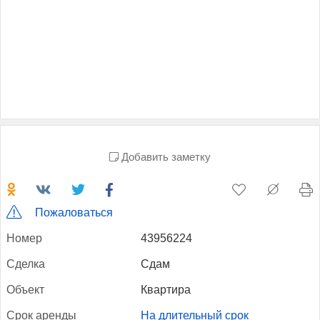
Добавить заметку
Пожаловаться
Но­мер
43956224
Сдел­ка
Сдам
Объ­ект
Квартира
Срок арен­ды
На длительный срок