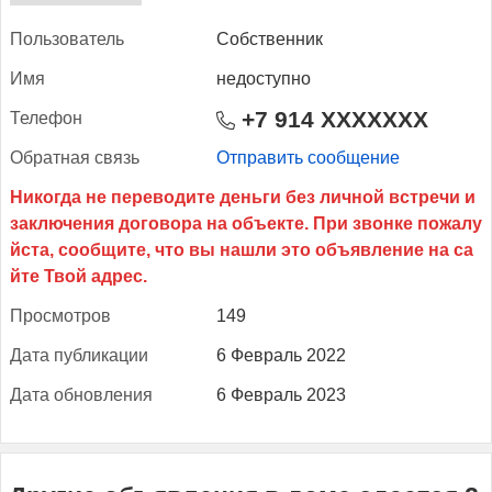
Поль­зо­ватель
Собственник
Имя
недоступно
+7 914 XXXXXXX
Те­лефон
Об­ратная связь
Отправить сообщение
Прос­мотров
149
Да­та пуб­ли­кации
6 Февраль 2022
Да­та об­новле­ния
6 Февраль 2023