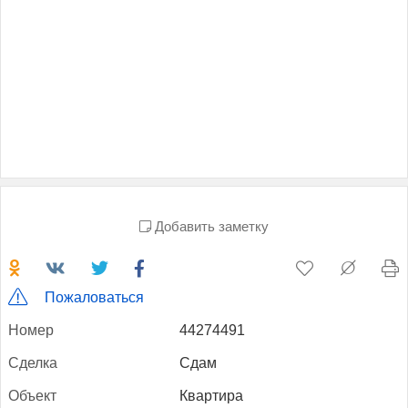
Добавить заметку
Пожаловаться
Но­мер
44274491
Сдел­ка
Сдам
Объ­ект
Квартира