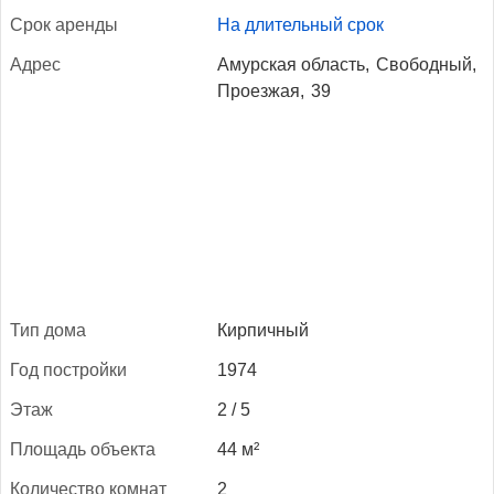
Срок арен­ды
На длительный срок
Ад­рес
Амурская область,
Свободный,
Проезжая,
39
Тип до­ма
Кирпичный
Год пос­трой­ки
1974
Этаж
2 / 5
Пло­щадь объ­ек­та
44 м²
Ко­личес­тво ком­нат
2