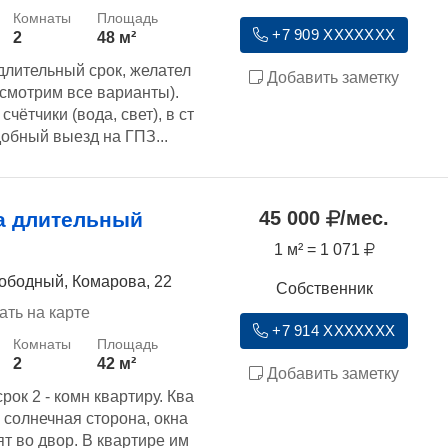
+7 909 XXXXXXX
2
48 м²
длительный срок, желател
Добавить заметку
ссмотрим все варианты).
счётчики (вода, свет), в ст
обный выезд на ГПЗ...
45 000
/мес.
а длительный
1 м² = 1 071
ободный, Комарова, 22
Собственник
ать на карте
+7 914 XXXXXXX
2
42 м²
Добавить заметку
ок 2 - комн квартиру. Ква
 солнечная сторона, окна
ят во двор. В квартире им