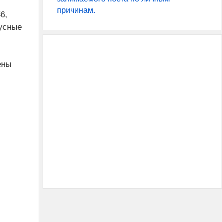
причинам.
6,
бусные
ены