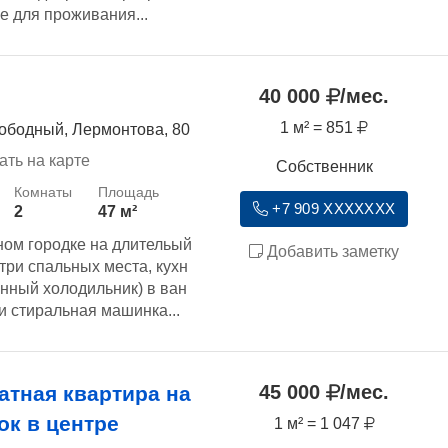
е для проживания...
40 000
/мес.
1 м² = 851
вободный, Лермонтова, 80
ать на карте
Собственник
+7 909 XXXXXXX
2
47 м²
ном городке на длительый
Добавить заметку
 три спальных места, кухн
енный холодильник) в ван
и стиральная машинка...
45 000
/мес.
атная квартира на
ок в центре
1 м² = 1 047