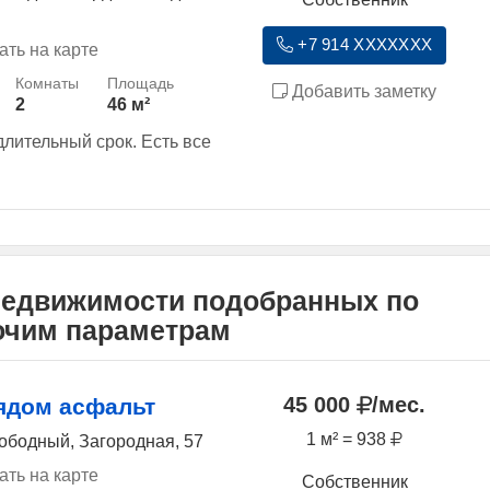
+7 914 XXXXXXX
ать на карте
Добавить заметку
2
46 м²
длительный срок. Есть все
недвижимости подобранных по
рочим параметрам
45 000
/мес.
ядом асфальт
1 м² = 938
ободный, Загородная, 57
ать на карте
Собственник