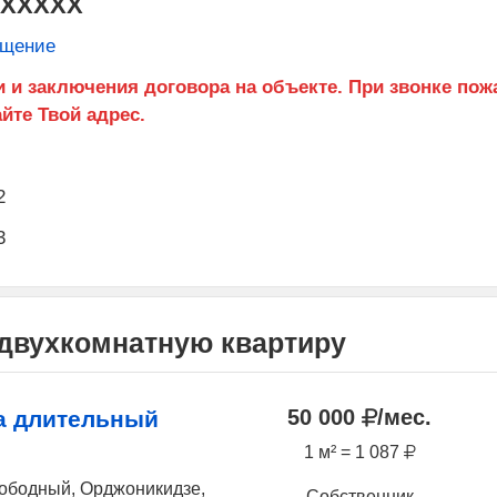
XXXXXX
бщение
2
3
 двухкомнатную квартиру
50 000
/мес.
а длительный
1 м² = 1 087
вободный, Орджоникидзе,
Собственник