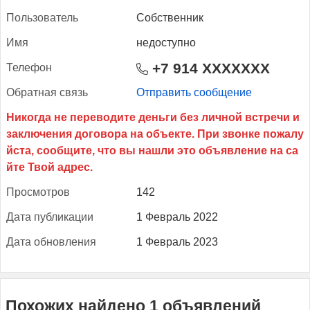
Поль­зо­ватель
Собственник
Имя
недоступно
+7 914 XXXXXXX
Те­лефон
Об­ратная связь
Отправить сообщение
Прос­мотров
142
Да­та пуб­ли­кации
1 Февраль 2022
Да­та об­новле­ния
1 Февраль 2023
Похожих найдено 1 объявлений