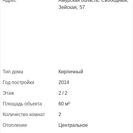
Ад­рес
Амурская область,
Свободный,
Зейская,
57
Тип до­ма
Кирпичный
Год пос­трой­ки
2014
Этаж
2 / 2
Пло­щадь объ­ек­та
60 м²
Ко­личес­тво ком­нат
2
Отоп­ле­ние
Центральное