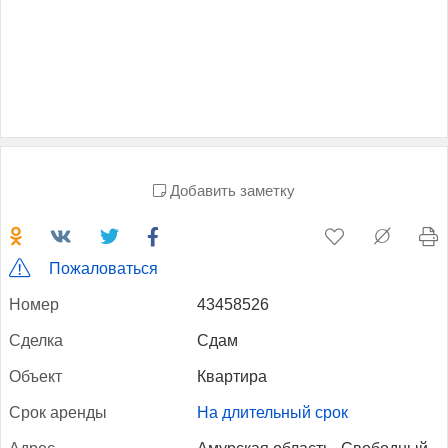
Добавить заметку
Пожаловаться
Но­мер
43458526
Сдел­ка
Сдам
Объ­ект
Квартира
Срок арен­ды
На длительный срок