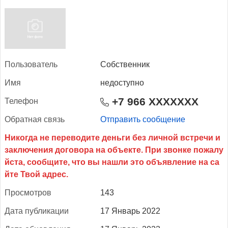
Поль­зо­ватель
Собственник
Имя
недоступно
+7 966 XXXXXXX
Те­лефон
Об­ратная связь
Отправить сообщение
Прос­мотров
143
Да­та пуб­ли­кации
17 Январь 2022