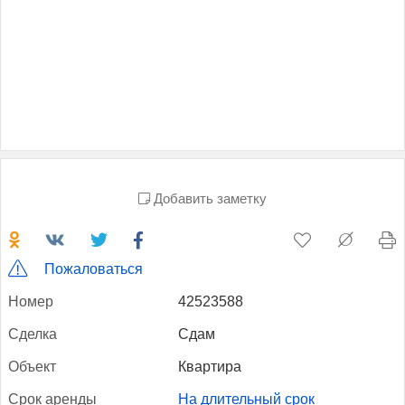
Добавить заметку
Пожаловаться
Но­мер
42523588
Сдел­ка
Сдам
Объ­ект
Квартира
Срок арен­ды
На длительный срок