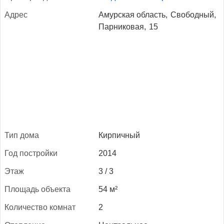
Ад­рес
Амурская область,
Свободный,
Парниковая,
15
Тип до­ма
Кирпичный
Год пос­трой­ки
2014
Этаж
3 / 3
Пло­щадь объ­ек­та
54 м²
Ко­личес­тво ком­нат
2