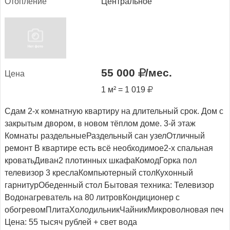
Отоп­ле­ние
Центральное
55 000
/мес.
Це­на
1 м² = 1 019
Сдам 2-х комнатную квартиру на длительный срок. Дом с
закрытым двором, в новом тёплом доме. 3-й этаж
Комнаты раздельныеРаздельный сан узелОтличный
ремонт В квартире есть всё необходимое2-х спальная
кроватьДиван2 плотинных шкафаКомодГорка пол
телевизор 3 креслаКомпьютерный столКухонный
гарнитурОбеденный стол Бытовая техника: Телевизор
Водонагреватель на 80 литровКондиционер с
обогревомПлитаХолодильникЧайникМикроволновая печ
Цена: 55 тысяч рублей + свет вода