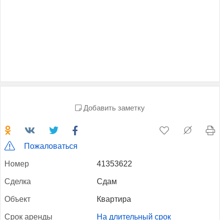
Добавить заметку
Пожаловаться
Но­мер
41353622
Сдел­ка
Сдам
Объ­ект
Квартира
Срок арен­ды
На длительный срок