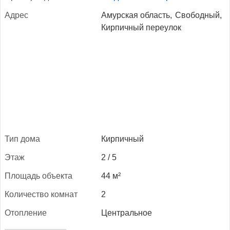
Ад­рес
Амурская область,
Свободный,
Кирпичный переулок
Тип до­ма
Кирпичный
Этаж
2 / 5
Пло­щадь объ­ек­та
44 м²
Ко­личес­тво ком­нат
2
Отоп­ле­ние
Центральное