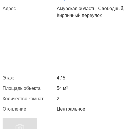
Ад­рес
Амурская область,
Свободный,
Кирпичный переулок
Этаж
4 / 5
Пло­щадь объ­ек­та
54 м²
Ко­личес­тво ком­нат
2
Отоп­ле­ние
Центральное