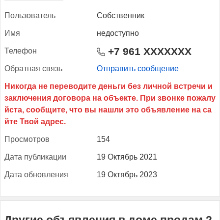
Поль­зо­ватель
Собственник
Имя
недоступно
+7 961 XXXXXXX
Те­лефон
Об­ратная связь
Отправить сообщение
Прос­мотров
154
Да­та пуб­ли­кации
19 Октябрь 2021
Да­та об­новле­ния
19 Октябрь 2023
Другие объявления в доме продам 2