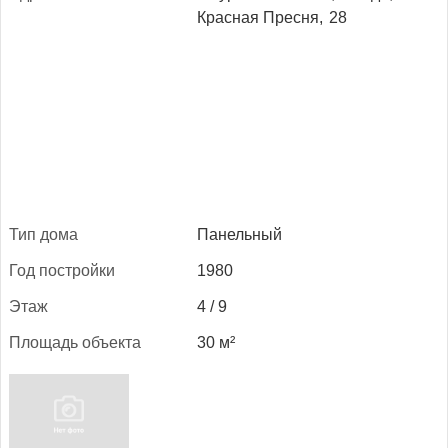
Красная Пресня,
28
Тип до­ма
Панельный
Год пос­трой­ки
1980
Этаж
4 / 9
Пло­щадь объ­ек­та
30 м²