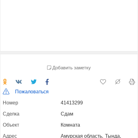
Добавить заметку
Пожаловаться
Но­мер
41413299
Сдел­ка
Сдам
Объ­ект
Комната
Ад­рес
Амурская область,
Тында,