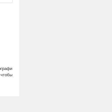
ографи
 чтобы