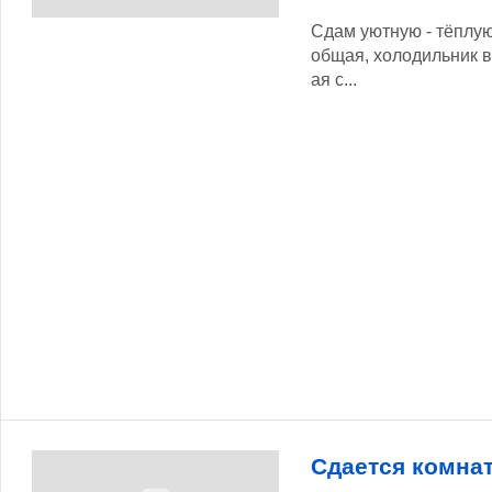
Сдам уютную - тёплую
общая, холодильник в
ая с...
Сдается комна