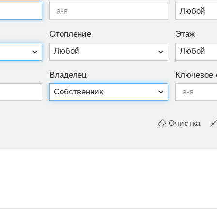
Ото­пле­ние
Этаж
Владелец
Ключевое 
Очистка