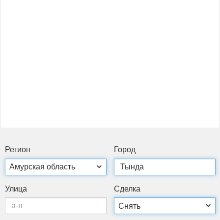
Ре­ги­он
Го­род
Ули­ца
Сдел­ка