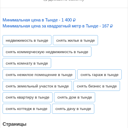
Минимальная цена в Тынде - 1 400
Минимальная цена за квадратный метр в Тынде - 167
недвижимость в тынде
снять жилье в тынде
снять коммерческую недвижимость в тынде
снять комнату в тынде
снять нежилое помещение в тынде
снять гараж в тынде
снять земельный участок в тынде
снять бизнес в тынде
снять квартиру в тынде
снять дом в тынде
снять коттедж в тынде
снять дачу в тынде
Страницы