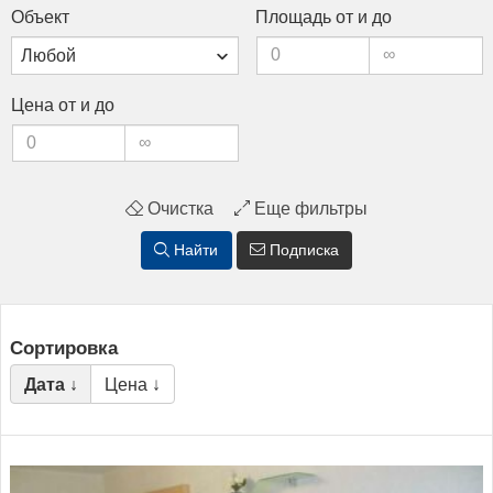
Объ­ект
Пло­щадь от и до
Це­на от и до
Очистка
Еще фильтры
Найти
Подписка
Сортировка
Дата ↓
Цена ↓