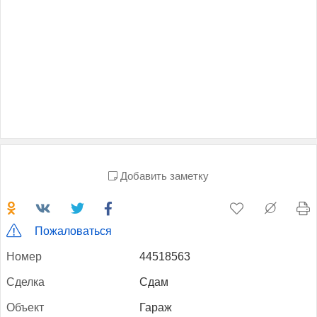
Добавить заметку
Пожаловаться
Но­мер
44518563
Сдел­ка
Сдам
Объ­ект
Гараж