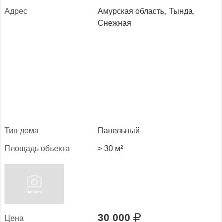
Ад­рес
Амурская область,
Тында,
Снежная
Тип до­ма
Панельный
Пло­щадь объ­ек­та
> 30 м²
30 000
Це­на