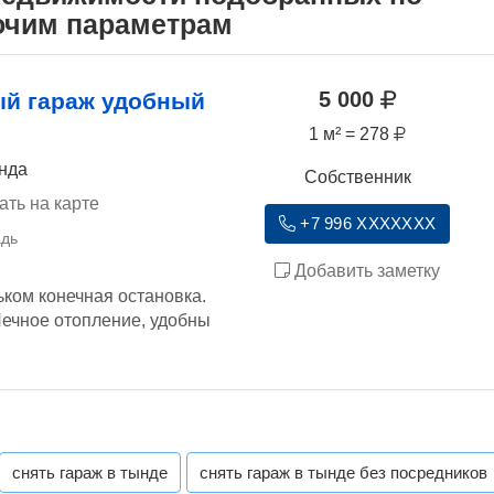
рочим параметрам
5 000
й гараж удобный
1 м² = 278
ында
Собственник
ать на карте
+7 996 XXXXXXX
Добавить заметку
ком конечная остановка.
Печное отопление, удобны
снять гараж в тынде
снять гараж в тынде без посредников