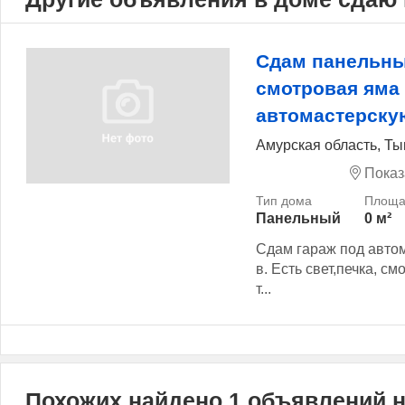
Сдам панельны
смотровая яма
автомастерску
Амурская область, Т
Показ
Панельный
0 м²
Сдам гараж под автом
в. Есть свет,печка, с
т...
Похожих найдено 1 объявлений 