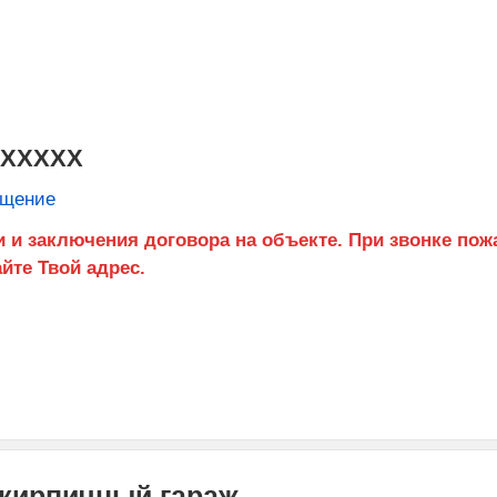
XXXXXX
бщение
 кирпичный гараж