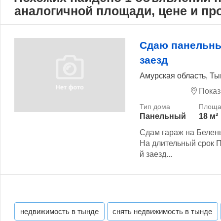
аналогичной площади, цене и п
Сдаю панельны
заезд
Амурская область, Т
Показ
Панельный
18 м²
Сдам гараж на Белень
На длительный срок 
й заезд...
недвижимость в тынде
снять недвижимость в тынде