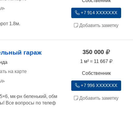
Собственник
+7 914 XXXXXXX
орот 1.8м.
Добавить заметку
350 000
ельный гараж
1 м² = 11 667
ында
ать на карте
Собственник
+7 996 XXXXXXX
5×6, мк-рн беленький, обм
Добавить заметку
ты! Все вопросы по телеф