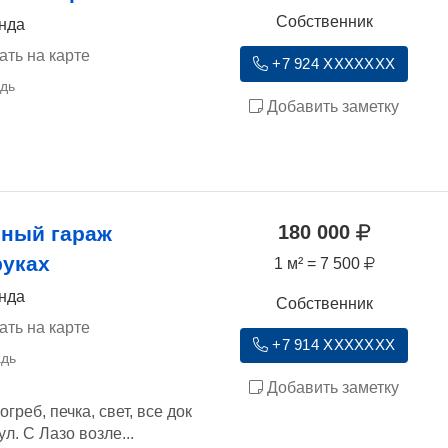
Собственник
ында
ать на карте
+7 924 XXXXXXX
Добавить заметку
180 000
ный гараж
руках
1 м² = 7 500
ында
Собственник
ать на карте
+7 914 XXXXXXX
Добавить заметку
греб, печка, свет, все док
л. С Лазо возле...