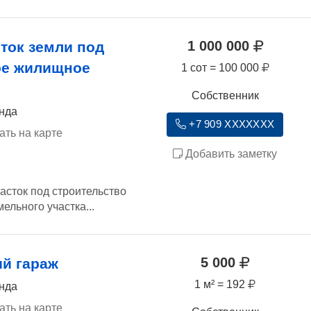
1 000 000
ток земли под
ое жилищное
1 сот = 100 000
Собственник
ында
+7 909 XXXXXXX
ать на карте
Добавить заметку
асток под строительство
ельного участка...
5 000
й гараж
1 м² = 192
ында
ать на карте