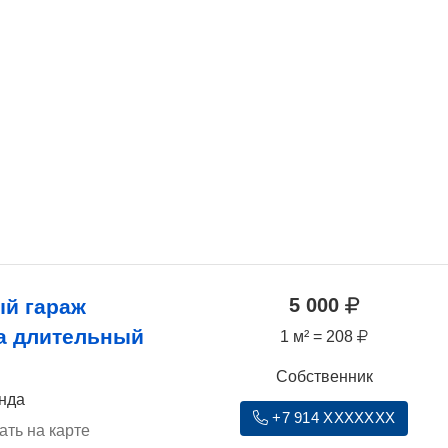
5 000
й гараж
а длительный
1 м² = 208
Собственник
ында
+7 914 XXXXXXX
ать на карте