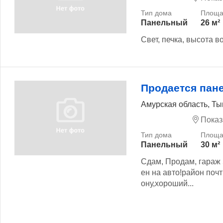
Панельный
26 м²
Свет, печка, высота в
Продается пан
Амурская область, Т
Показ
Панельный
30 м²
Сдам, Продам, гараж 
ен на авто!район поч
ону,хороший...