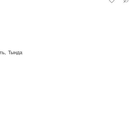
ть,
Тында