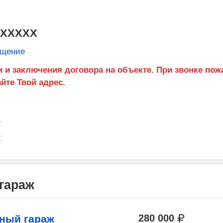
XXXXXX
бщение
1
2
гараж
280 000
ный гараж