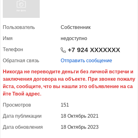
Поль­зо­ватель
Собственник
Имя
недоступно
+7 924 XXXXXXX
Те­лефон
Об­ратная связь
Отправить сообщение
Прос­мотров
151
Да­та пуб­ли­кации
18 Октябрь 2021
Да­та об­новле­ния
18 Октябрь 2023