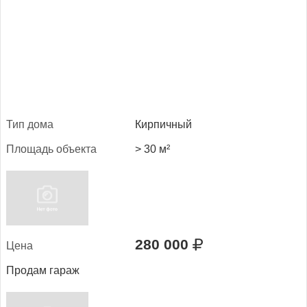
Тип до­ма
Кирпичный
Пло­щадь объ­ек­та
> 30 м²
280 000
Це­на
Продам гараж