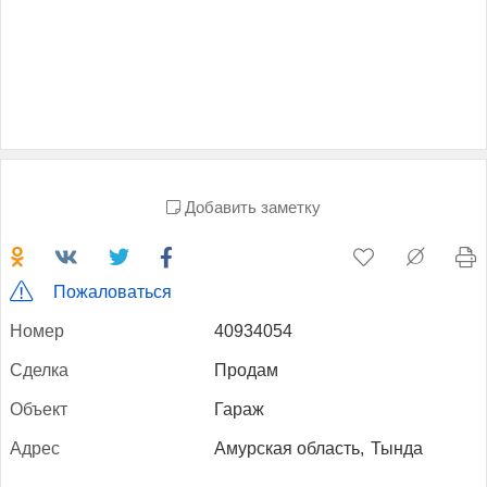
Добавить заметку
Пожаловаться
Но­мер
40934054
Сдел­ка
Продам
Объ­ект
Гараж
Ад­рес
Амурская область,
Тында