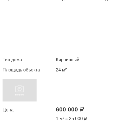
Тип до­ма
Кирпичный
Пло­щадь объ­ек­та
24 м²
600 000
Це­на
1 м² = 25 000