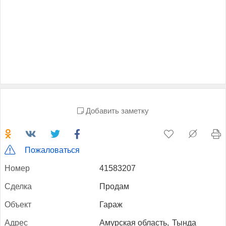
Добавить заметку
Пожаловаться
Но­мер
41583207
Сдел­ка
Продам
Объ­ект
Гараж
Ад­рес
Амурская область,
Тында