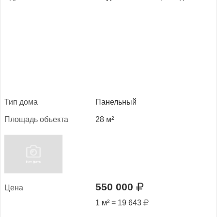
Тип до­ма
Панельный
Пло­щадь объ­ек­та
28 м²
550 000
Це­на
1 м² = 19 643