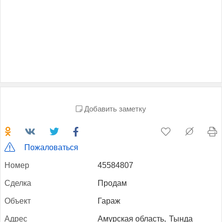
Добавить заметку
Пожаловаться
Но­мер
45584807
Сдел­ка
Продам
Объ­ект
Гараж
Ад­рес
Амурская область,
Тында