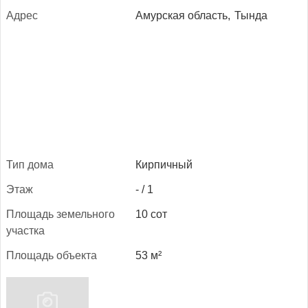
Ад­рес
Амурская область,
Тында
Тип до­ма
Кирпичный
Этаж
- / 1
Пло­щадь зе­мель­но­го
10 сот
учас­тка
Пло­щадь объ­ек­та
53 м²