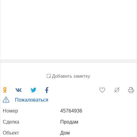
Добавить заметку
Пожаловаться
Но­мер
45764936
Сдел­ка
Продам
Объ­ект
Дом