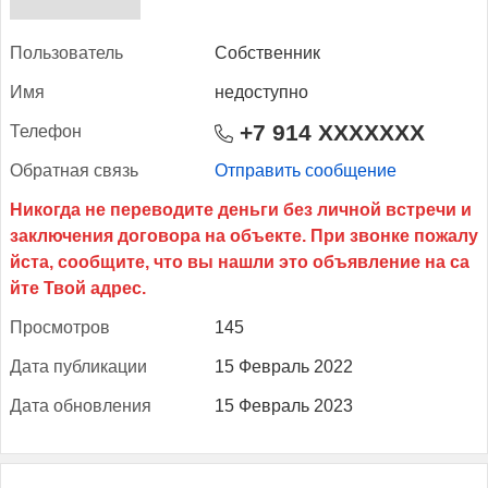
Поль­зо­ватель
Собственник
Имя
недоступно
+7 914 XXXXXXX
Те­лефон
Об­ратная связь
Отправить сообщение
Прос­мотров
145
Да­та пуб­ли­кации
15 Февраль 2022
Да­та об­новле­ния
15 Февраль 2023