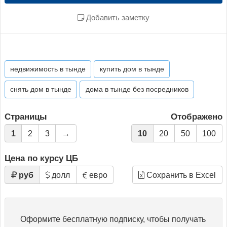
Добавить заметку
недвижимость в тынде
купить дом в тынде
снять дом в тынде
дома в тынде без посредников
Страницы
Отображено
1
2
3
→
10
20
50
100
Цена по курсу ЦБ
руб
долл
евро
Сохранить в Excel
Оформите бесплатную подписку, чтобы получать