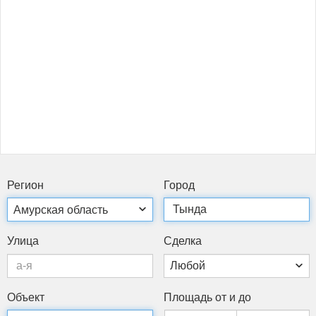
Ре­ги­он
Го­род
Ули­ца
Сдел­ка
Объ­ект
Пло­щадь от и до