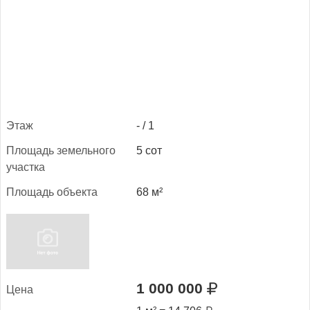
Этаж
- / 1
Пло­щадь зе­мель­но­го
5 сот
учас­тка
Пло­щадь объ­ек­та
68 м²
1 000 000
Це­на