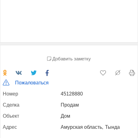
Добавить заметку
Пожаловаться
Но­мер
45128880
Сдел­ка
Продам
Объ­ект
Дом
Ад­рес
Амурская область,
Тында