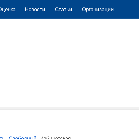
Оценка
Новости
Cтатьи
Организации
ть
,
Свободный
,
Кабинетская