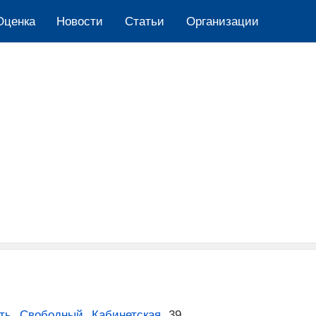
Оценка
Новости
Cтатьи
Организации
ть
,
Свободный
,
Кабинетская
,
39