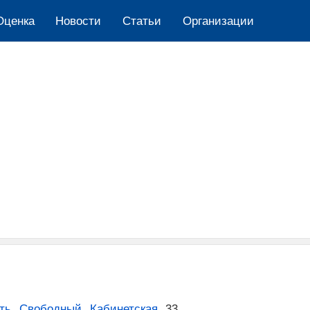
Оценка
Новости
Cтатьи
Организации
ть
,
Свободный
,
Кабинетская
,
33