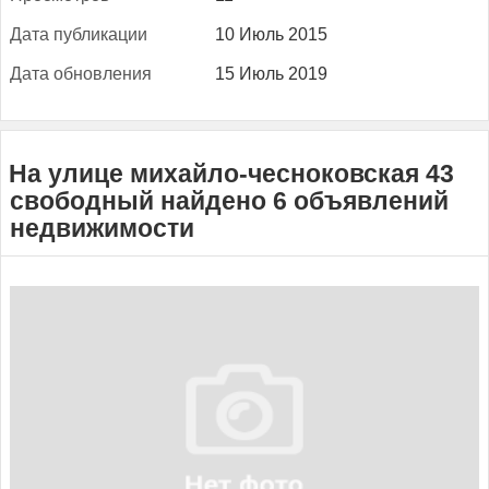
Да­та пуб­ли­кации
10 Июль 2015
Да­та об­новле­ния
15 Июль 2019
На улице михайло-чесноковская 43
свободный найдено 6 объявлений
недвижимости