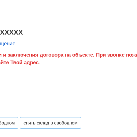
XXXXXX
бщение
ободном
снять склад в свободном