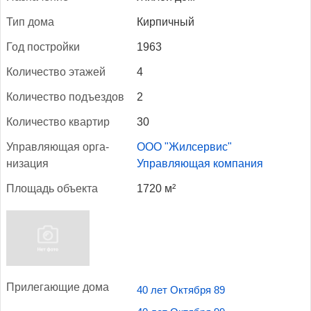
Тип до­ма
Кирпичный
Год пос­трой­ки
1963
Ко­личес­тво эта­жей
4
Ко­личес­тво подъ­ез­дов
2
Ко­личес­тво квар­тир
30
Уп­равля­ющая ор­га­
ООО "Жилсервис"
низа­ция
Управляющая компания
Пло­щадь объ­ек­та
1720 м²
При­лега­ющие до­ма
40 лет Октября 89