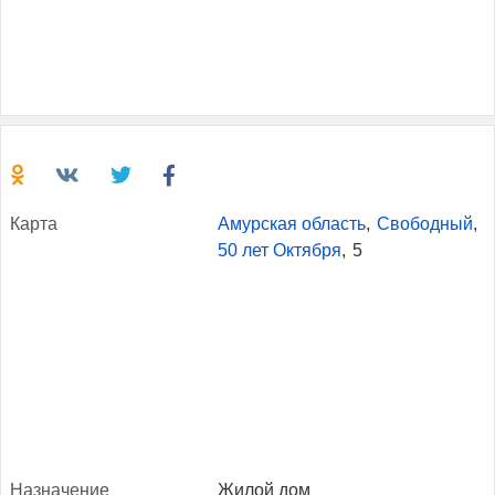
Кар­та
Амурская область
,
Свободный
,
50 лет Октября
,
5
Наз­на­чение
Жилой дом