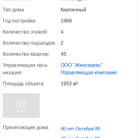
Тип до­ма
Кирпичный
Год пос­трой­ки
1968
Ко­личес­тво эта­жей
4
Ко­личес­тво подъ­ез­дов
2
Ко­личес­тво квар­тир
45
Уп­равля­ющая ор­га­
ООО "Жилсервис"
низа­ция
Управляющая компания
Пло­щадь объ­ек­та
1953 м²
При­лега­ющие до­ма
40 лет Октября 89