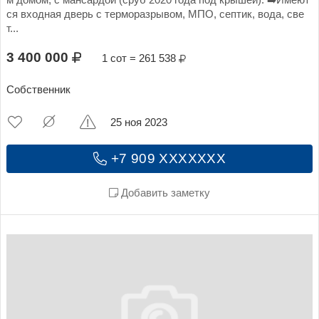
м домом, с мансардой (сруб 2020 года под крышей). ➡️Имеют
ся входная дверь с терморазрывом, МПО, септик, вода, све
т...
3 400 000
1 сот = 261 538
Собственник
25 ноя 2023
+7 909 XXXXXXX
Добавить заметку