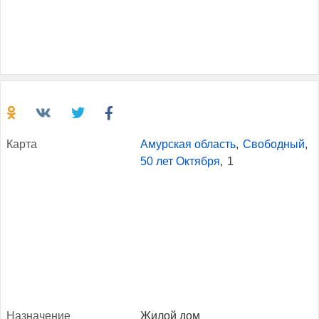
Кар­та
Амурская область
,
Свободный
,
50 лет Октября
,
1
Наз­на­чение
Жилой дом