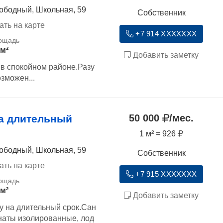
ободный, Школьная, 59
Собственник
ать на карте
+7 914 XXXXXXX
 м²
Добавить заметку
,в спокойном районе.Разу
зможен...
50 000
/мес.
а длительный
1 м² = 926
ободный, Школьная, 59
Собственник
ать на карте
+7 915 XXXXXXX
 м²
Добавить заметку
у на длительный срок.Сан
наты изолированные, лод