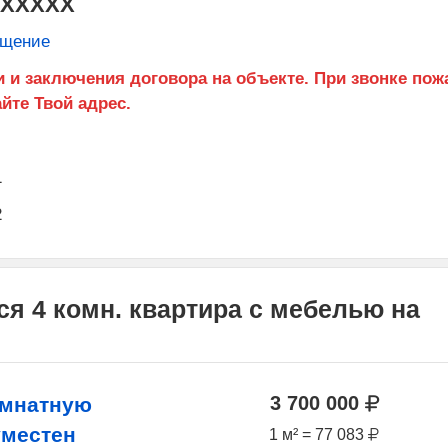
XXXXXX
бщение
1
2
я 4 комн. квартира с мебелью на
3 700 000
омнатную
уместен
1 м² = 77 083