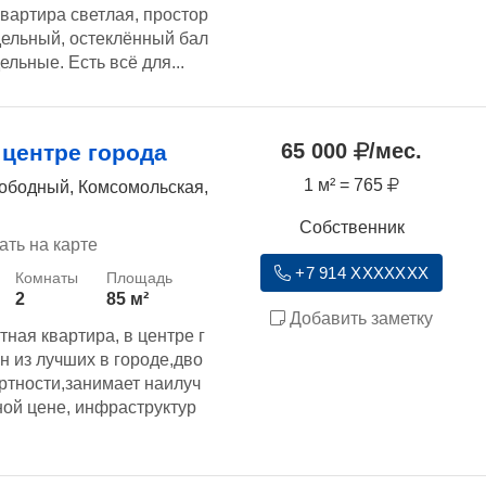
Квартира светлая, простор
здельный, остеклённый бал
ельные. Есть всё для...
65 000
/мес.
 центре города
1 м² = 765
вободный, Комсомольская,
Собственник
ать на карте
+7 914 XXXXXXX
2
85 м²
Добавить заметку
ная квартира, в центре г
н из лучших в городе,дво
тности,занимает наилуч
ной цене, инфраструктур