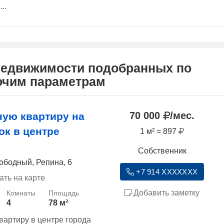
..
недвижимости подобранных по
рочим параметрам
70 000
/мес.
ную квартиру на
ок в центре
1 м² = 897
Собственник
ободный, Репина, 6
+7 914 XXXXXXX
ать на карте
Добавить заметку
4
78 м²
вартиру в центре города