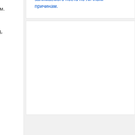
причинам.
м.
д,