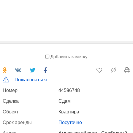
Добавить заметку
Пожаловаться
Но­мер
44596748
Сдел­ка
Сдам
Объ­ект
Квартира
Срок арен­ды
Посуточно