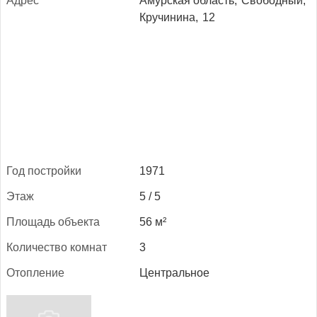
Ад­рес
Амурская область,
Свободный,
Кручинина,
12
Год пос­трой­ки
1971
Этаж
5 / 5
Пло­щадь объ­ек­та
56 м²
Ко­личес­тво ком­нат
3
Отоп­ле­ние
Центральное