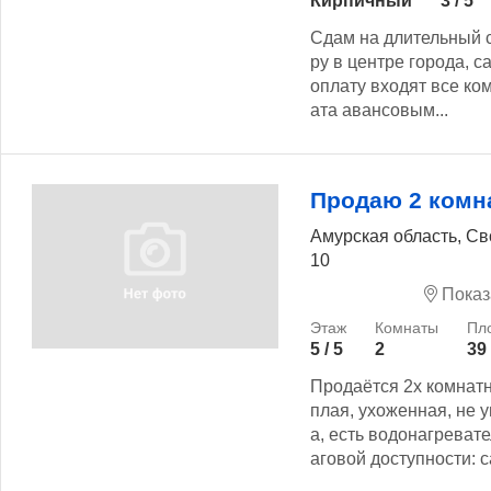
Кирпичный
3 / 5
Сдам на длительный с
ру в центре города, с
оплату входят все к
ата авансовым...
Продаю 2 комн
Амурская область, Св
10
Показ
5 / 5
2
39
Продаётся 2х комнатн
плая, ухоженная, не у
а, есть водонагревате
аговой доступности: са