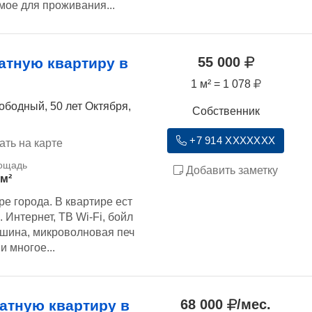
мое для проживания...
55 000
атную квартиру в
1 м² = 1 078
ободный, 50 лет Октября,
Собственник
+7 914 XXXXXXX
ать на карте
Добавить заметку
 м²
ре города. В квартире ест
 Интернет, ТВ Wi-Fi, бойл
ашина, микроволновая печ
и многое...
68 000
/мес.
атную квартиру в