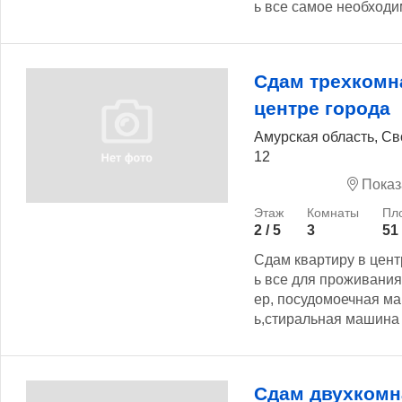
ь все самое необходи
Сдам трехкомн
центре города
Амурская область, Св
12
Показ
2 / 5
3
51
Сдам квартиру в цент
ь все для проживания.
ер, посудомоечная м
ь,стиральная машина 
Сдам двухкомн